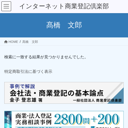
コ
ナ
インターネット商業登記倶楽部
ン
ビ
テ
ゲ
ン
ー
髙橋 文郎
ツ
シ
へ
ョ
ス
ン
HOME
髙橋 文郎
キ
に
ッ
移
プ
動
検索に一致する結果が見つかりませんでした。
特定商取引法に基づく表示