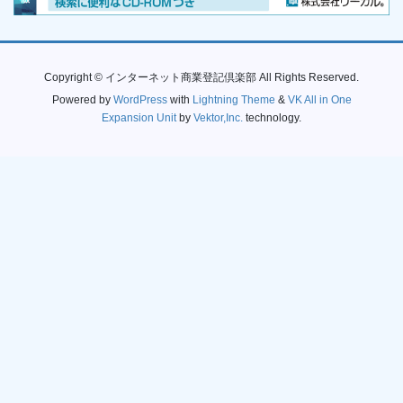
Copyright © インターネット商業登記倶楽部 All Rights Reserved.
Powered by
WordPress
with
Lightning Theme
&
VK All in One
Expansion Unit
by
Vektor,Inc.
technology.