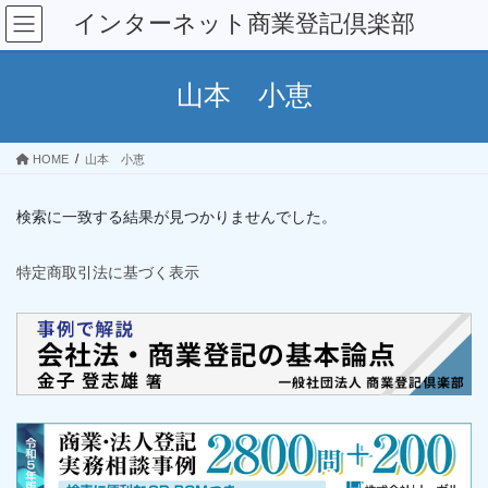
コ
ナ
インターネット商業登記倶楽部
ン
ビ
テ
ゲ
ン
ー
山本 小恵
ツ
シ
へ
ョ
ス
ン
HOME
山本 小恵
キ
に
ッ
移
プ
動
検索に一致する結果が見つかりませんでした。
特定商取引法に基づく表示