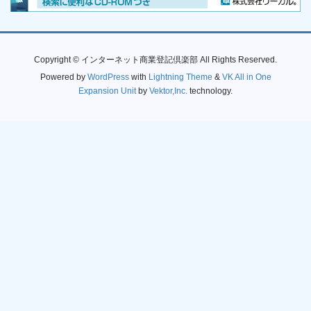
Copyright © インターネット商業登記倶楽部 All Rights Reserved.
Powered by
WordPress
with
Lightning Theme
&
VK All in One
Expansion Unit
by
Vektor,Inc.
technology.