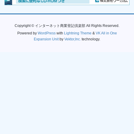
Copyright © インターネット商業登記倶楽部 All Rights Reserved.
Powered by
WordPress
with
Lightning Theme
&
VK All in One
Expansion Unit
by
Vektor,Inc.
technology.