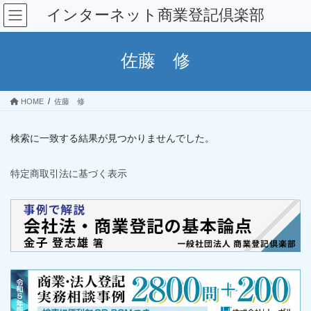
コ
ナ
インターネット商業登記倶楽部
ン
ビ
テ
ゲ
ン
ー
佐藤 修
ツ
シ
へ
ョ
ス
ン
HOME
佐藤 修
キ
に
ッ
移
プ
動
検索に一致する結果が見つかりませんでした。
特定商取引法に基づく表示