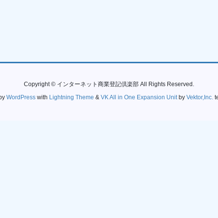
Copyright © インターネット商業登記倶楽部 All Rights Reserved.
by
WordPress
with
Lightning Theme
&
VK All in One Expansion Unit
by
Vektor,Inc.
t