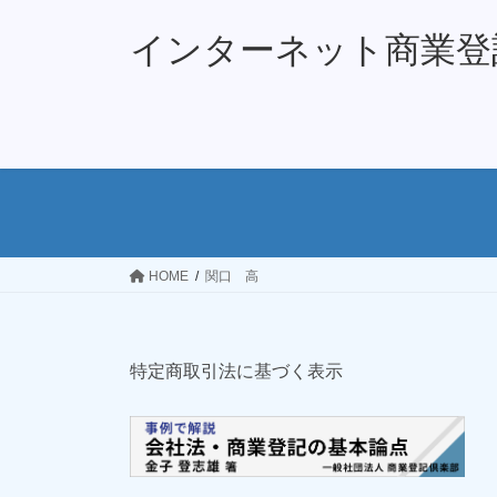
コ
ナ
ン
ビ
インターネット商業登
テ
ゲ
ン
ー
ツ
シ
へ
ョ
ス
ン
キ
に
ッ
移
プ
動
HOME
関口 高
特定商取引法に基づく表示