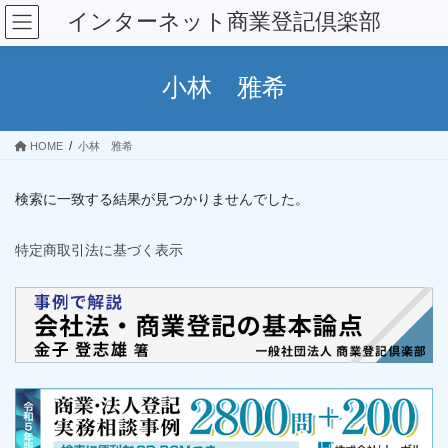
コ
ナ
インターネット商業登記倶楽部
ン
ビ
テ
ゲ
ン
ー
小林 雅希
ツ
シ
へ
ョ
ス
ン
HOME
小林 雅希
キ
に
ッ
移
プ
動
検索に一致する結果が見つかりませんでした。
特定商取引法に基づく表示