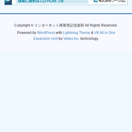
Copyright © インターネット商業登記倶楽部 All Rights Reserved.
Powered by
WordPress
with
Lightning Theme
&
VK All in One
Expansion Unit
by
Vektor,Inc.
technology.