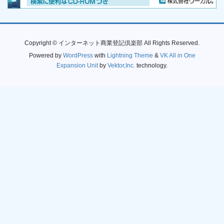
Copyright © インターネット商業登記倶楽部 All Rights Reserved.
Powered by
WordPress
with
Lightning Theme
&
VK All in One
Expansion Unit
by
Vektor,Inc.
technology.