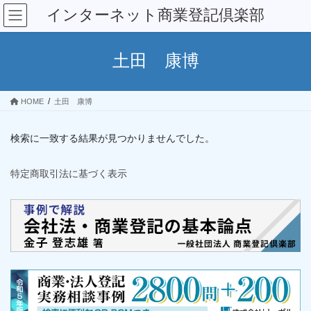
コ
ナ
インターネット商業登記倶楽部
ン
ビ
テ
ゲ
ン
ー
土田 康博
ツ
シ
へ
ョ
ス
ン
HOME
土田 康博
キ
に
ッ
移
プ
動
検索に一致する結果が見つかりませんでした。
特定商取引法に基づく表示