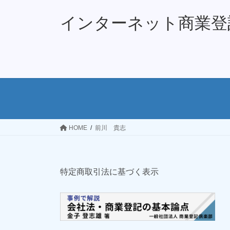
コ
ナ
ン
ビ
インターネット商業登
テ
ゲ
ン
ー
ツ
シ
へ
ョ
ス
ン
キ
に
ッ
移
プ
動
HOME
前川 貴志
特定商取引法に基づく表示