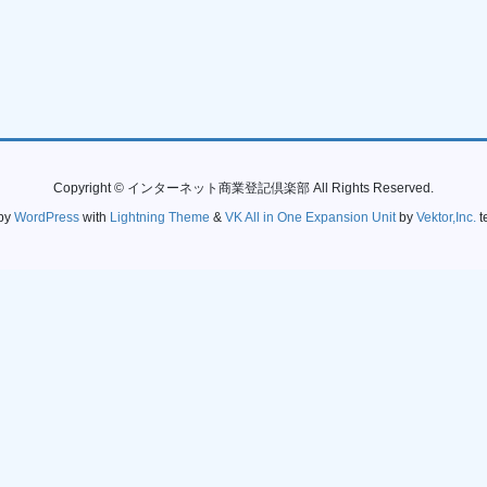
Copyright © インターネット商業登記倶楽部 All Rights Reserved.
by
WordPress
with
Lightning Theme
&
VK All in One Expansion Unit
by
Vektor,Inc.
t