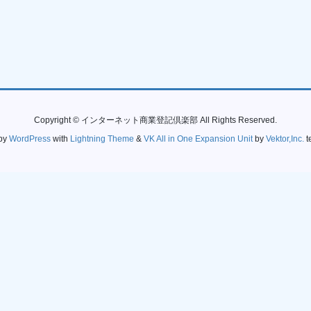
Copyright © インターネット商業登記倶楽部 All Rights Reserved.
by
WordPress
with
Lightning Theme
&
VK All in One Expansion Unit
by
Vektor,Inc.
t