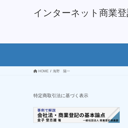
コ
ナ
ン
ビ
インターネット商業登
テ
ゲ
ン
ー
ツ
シ
へ
ョ
ス
ン
キ
に
ッ
移
プ
動
HOME
海野 陽一
特定商取引法に基づく表示