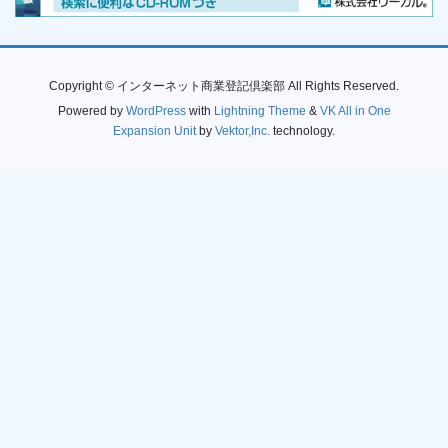
Copyright © インターネット商業登記倶楽部 All Rights Reserved.
Powered by
WordPress
with
Lightning Theme
&
VK All in One
Expansion Unit
by
Vektor,Inc.
technology.