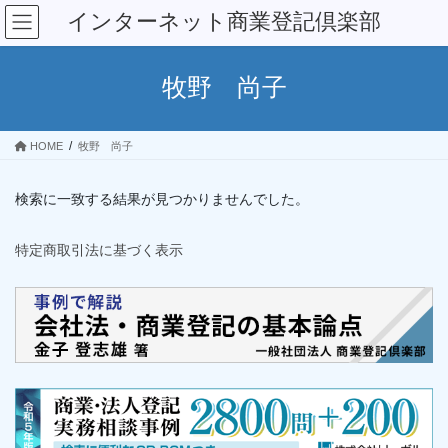
コ
ナ
インターネット商業登記倶楽部
ン
ビ
テ
ゲ
ン
ー
牧野 尚子
ツ
シ
へ
ョ
ス
ン
HOME
牧野 尚子
キ
に
ッ
移
プ
動
検索に一致する結果が見つかりませんでした。
特定商取引法に基づく表示