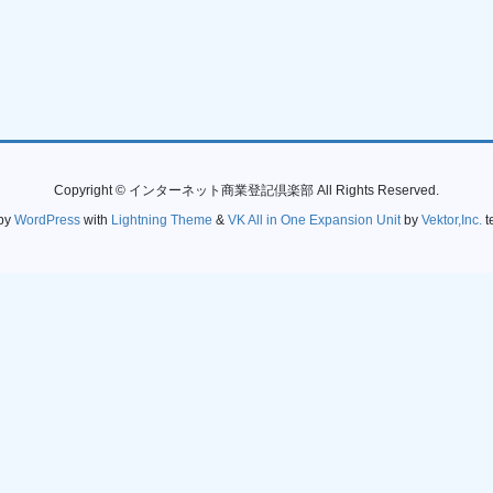
Copyright © インターネット商業登記倶楽部 All Rights Reserved.
by
WordPress
with
Lightning Theme
&
VK All in One Expansion Unit
by
Vektor,Inc.
t