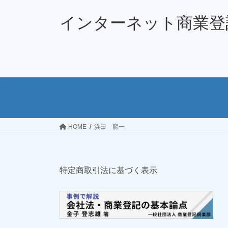
コ
ナ
ン
ビ
インターネット商業登
テ
ゲ
ン
ー
ツ
シ
へ
ョ
ス
ン
キ
に
ッ
移
プ
動
HOME
浜田 龍一
特定商取引法に基づく表示