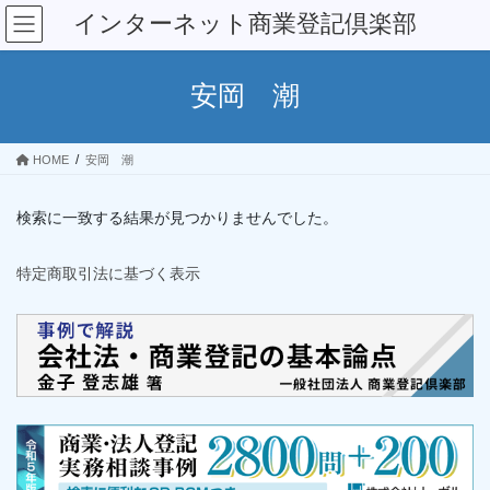
コ
ナ
インターネット商業登記倶楽部
ン
ビ
テ
ゲ
ン
ー
安岡 潮
ツ
シ
へ
ョ
ス
ン
HOME
安岡 潮
キ
に
ッ
移
プ
動
検索に一致する結果が見つかりませんでした。
特定商取引法に基づく表示