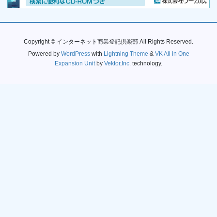
Copyright © インターネット商業登記倶楽部 All Rights Reserved.
Powered by
WordPress
with
Lightning Theme
&
VK All in One
Expansion Unit
by
Vektor,Inc.
technology.