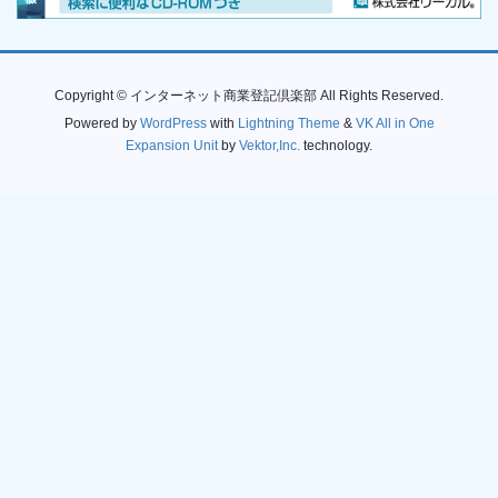
Copyright © インターネット商業登記倶楽部 All Rights Reserved.
Powered by
WordPress
with
Lightning Theme
&
VK All in One
Expansion Unit
by
Vektor,Inc.
technology.