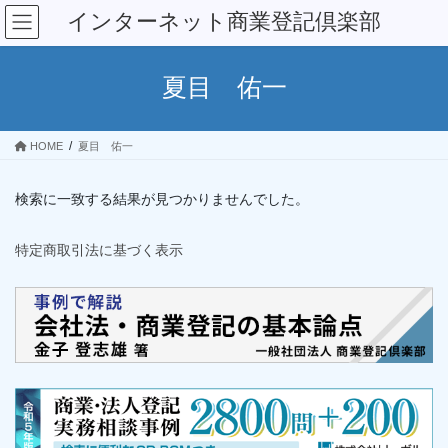
コ
ナ
インターネット商業登記倶楽部
ン
ビ
テ
ゲ
ン
ー
夏目 佑一
ツ
シ
へ
ョ
ス
ン
HOME
夏目 佑一
キ
に
ッ
移
プ
動
検索に一致する結果が見つかりませんでした。
特定商取引法に基づく表示