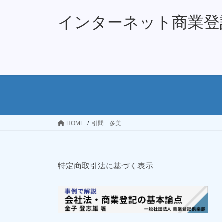
コ
ナ
ン
ビ
インターネット商業登
テ
ゲ
ン
ー
ツ
シ
へ
ョ
ス
ン
キ
に
ッ
移
プ
動
HOME
引間 多美
特定商取引法に基づく表示