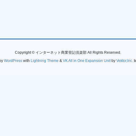
Copyright © インターネット商業登記倶楽部 All Rights Reserved.
by
WordPress
with
Lightning Theme
&
VK All in One Expansion Unit
by
Vektor,Inc.
t