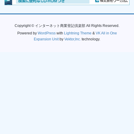
Copyright © インターネット商業登記倶楽部 All Rights Reserved.
Powered by
WordPress
with
Lightning Theme
&
VK All in One
Expansion Unit
by
Vektor,Inc.
technology.