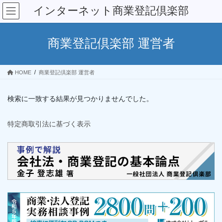
コ
ナ
インターネット商業登記倶楽部
ン
ビ
テ
ゲ
ン
ー
商業登記倶楽部 運営者
ツ
シ
へ
ョ
ス
ン
HOME
商業登記倶楽部 運営者
キ
に
ッ
移
プ
動
検索に一致する結果が見つかりませんでした。
特定商取引法に基づく表示