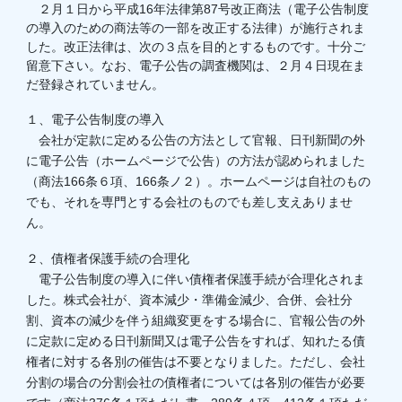
２月１日から平成16年法律第87号改正商法（電子公告制度
の導入のための商法等の一部を改正する法律）が施行されま
した。改正法律は、次の３点を目的とするものです。十分ご
留意下さい。なお、電子公告の調査機関は、２月４日現在ま
だ登録されていません。
１、電子公告制度の導入
会社が定款に定める公告の方法として官報、日刊新聞の外
に電子公告（ホームページで公告）の方法が認められました
（商法166条６項、166条ノ２）。ホームページは自社のもの
でも、それを専門とする会社のものでも差し支えありませ
ん。
２、債権者保護手続の合理化
電子公告制度の導入に伴い債権者保護手続が合理化されま
した。株式会社が、資本減少・準備金減少、合併、会社分
割、資本の減少を伴う組織変更をする場合に、官報公告の外
に定款に定める日刊新聞又は電子公告をすれば、知れたる債
権者に対する各別の催告は不要となりました。ただし、会社
分割の場合の分割会社の債権者については各別の催告が必要