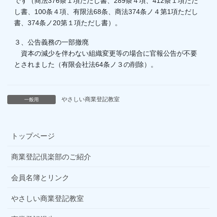
です（商法376条１項ただし書、289条４項、412条１項ただ
し書、100条４項、有限法68条、商法374条ノ４第1項ただし
書、374条ノ20第１項ただし書）。
３、公告義務の一部撤廃
資本の減少を伴わない組織変更等の場合に官報公告が不要
とされました（有限会社法64条ノ３の削除）。
やさしい商業登記教室
一般用
トップページ
商業登記倶楽部のご紹介
会員名簿とリンク
やさしい商業登記教室