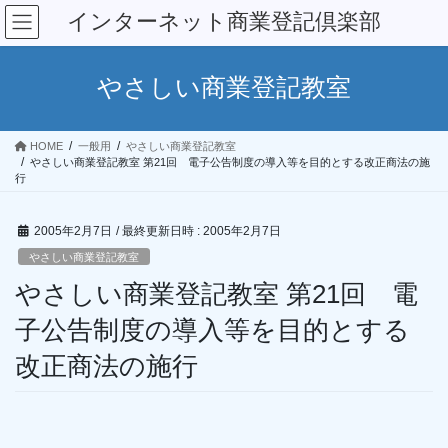
コ
ナ
インターネット商業登記倶楽部
ン
ビ
テ
ゲ
ン
ー
やさしい商業登記教室
ツ
シ
へ
ョ
ス
ン
HOME
一般用
やさしい商業登記教室
キ
に
やさしい商業登記教室 第21回 電子公告制度の導入等を目的とする改正商法の施
ッ
移
行
プ
動
2005年2月7日
/ 最終更新日時 :
2005年2月7日
やさしい商業登記教室
やさしい商業登記教室 第21回 電
子公告制度の導入等を目的とする
改正商法の施行