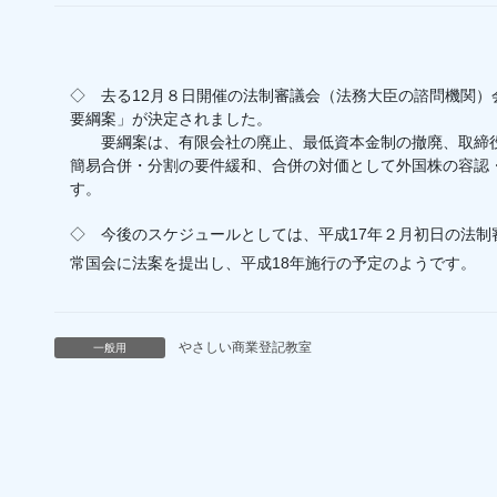
◇ 去る12月８日開催の法制審議会（法務大臣の諮問機関
要綱案」が決定されました。
要綱案は、有限会社の廃止、最低資本金制の撤廃、取締役
簡易合併・分割の要件緩和、合併の対価として外国株の容認
す。
◇ 今後のスケジュールとしては、平成17年２月初日の法制
常国会に法案を提出し、平成18年施行の予定のようです。
やさしい商業登記教室
一般用