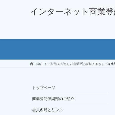
コ
ナ
ン
ビ
インターネット商業登
テ
ゲ
ン
ー
ツ
シ
へ
ョ
ス
ン
キ
に
ッ
移
プ
動
HOME
一般用
やさしい商業登記教室
やさしい商業
トップページ
商業登記倶楽部のご紹介
会員名簿とリンク