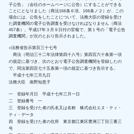
子公告」（会社のホームページに公告）にすることができる
ことにとなりました（商法166条６項、166条ノ２）が、この
場合には、公告をしたことについて、法務大臣の登録を受け
た調査機関の電子公告調査を受けなければなりません（商法
457条）。平成17年３月９日付の官報で、第１号の「電子公告
調査機関」が次のとおり告示されました。
○法務省告示第百三十七号
商法（明治三十二年法律第四十八号）第四百六十条第一項
の規定に基づき、次のとおり電子公告調査機関を登録したの
で、同法第四百七十五条第一項の規定に基づき告示する。
平成十七年三月九日
法務大臣 南野知恵子
一 登録年月日 平成十七年三月一日
二 登録番号 一
三 登録を受けた者の氏名又は名称 株式会社エヌ・ティ・
ティ・データ
四 登録を受けた者の住所 東京都江東区豊洲三丁目三番三
号