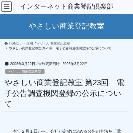
コ
ナ
インターネット商業登記倶楽部
ン
ビ
テ
ゲ
ン
ー
やさしい商業登記教室
ツ
シ
へ
ョ
ス
ン
HOME
一般用
やさしい商業登記教室
キ
に
やさしい商業登記教室 第23回 電子公告調査機関登録の公示について
ッ
移
プ
動
2005年3月22日
/ 最終更新日時 :
2005年3月22日
やさしい商業登記教室
やさしい商業登記教室 第23回 電
子公告調査機関登録の公示につい
て
本年２月１日から、会社が定款に定める公告の方法を「電