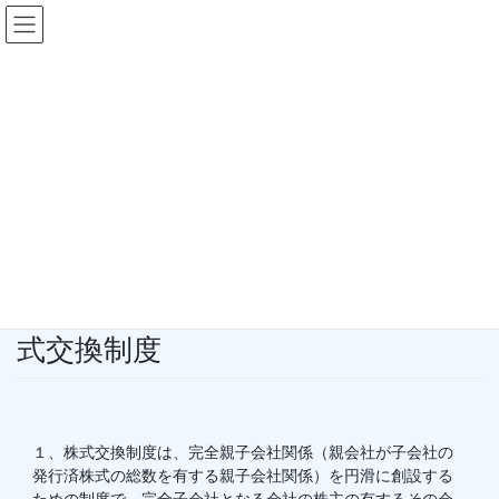
コ
ナ
インターネット商業登記倶楽部
ン
ビ
テ
ゲ
ン
ー
やさしい商業登記教室
ツ
シ
へ
ョ
ス
ン
HOME
一般用
やさしい商業登記教室
キ
に
やさしい商業登記教室 第24回 株式交換制度
ッ
移
プ
動
2005年3月28日
/ 最終更新日時 :
2005年3月28日
やさしい商業登記教室
やさしい商業登記教室 第24回 株
式交換制度
１、株式交換制度は、完全親子会社関係（親会社が子会社の
発行済株式の総数を有する親子会社関係）を円滑に創設する