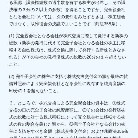
る承認（議決権総数の過半数を有する株主が出席し、その議
決権の３分の２以上の多数）を得ることですが、完全親会社
となる会社については、次の要件をみたすときは、株主総会
ではなく、取締役会の決議でよいことです（商法358条）。
(1) 完全親会社となる会社が株式交換に際して発行する新株の
総数（新株の発行に代えて完全子会社となる会社の株主に移
転する自己株式は、株式交換に際して発行する新株とみなさ
れる）がその会社の発行済株式の総数の20分の１を超えない
こと。
(2) 完全子会社の株主に支払う株式交換交付金の額が最終の貸
借対照表により完全親会社となる会社に現存する純資産額の
50分の１を超えないこと。
３、ところで、株式交換による完全親会社の資本は、①株式
交換の日の完全子会社の純資産額に、②その会社の発行済株
式の総数に対する株式移転によって完全親会社に移転する株
式の数の割合を乗じた額から、③完全子会社となる会社の株
主に支払をすべき金額（株式交換交付金）および④商法356条