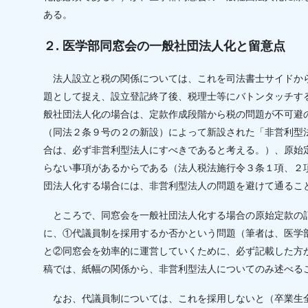
ある。
２. 医学部同窓会の一般社団法人化と留意点
法人設立と税の関係については、これを司法書士サイドか
題として捉え、設立登記終了後、税理士等にバトンタッチす
般社団法人化の場合は、定款作成段階から税の問題が不可避
（同法２条９号の２の新設）によって新設された「非営利型
合は、必ず非営利型法人にすべきであると考える。）、原始
らない事項があるからである（法人税法施行令３条１項、２
団法人化する場合には、非営利型法人の問題を避けて通るこ
ところで、同窓会を一般社団法人化する場合の原始定款の
に、①代議員制を採用するか否かという問題（筆者は、医学
と②同窓会を効率的に運営していくために、必ず記載した方
稿では、紙幅の関係から、非営利型法人についてのみ述べる
なお、代議員制については、これを採用しないと（卒業生