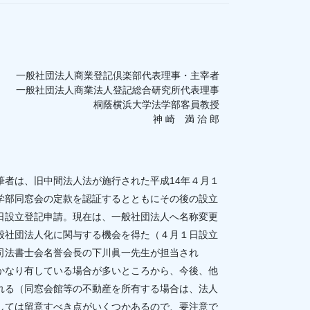
一般社団法人商業登記倶楽部代表理事・主宰者
一般社団法人商業法人登記総合研究所代表理事
桐蔭横浜大学法学部客員教授
神 崎 満 治 郎
者は、旧中間法人法が施行された平成14年４月１
学部同窓会の定款を認証するとともにその後の設立
日設立登記申請。現在は、一般社団法人へ名称変更
般社団法人化に関与する機会を得た（４月１日設立
司法書士会名誉会長の下川眞一先生が担当され
かなり有している場合が多いところから、今後、他
れる（同窓会館等の不動産を所有する場合は、法人
しては留意すべき点がいくつかあるので、要注意で