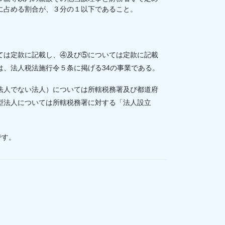
に占める割合が、３分の１以下であること。
ては定款に記載し、④及び⑤については定款に記載
は、法人税法施行令５条に掲げる34の事業である。
法人でない法人）については所轄税務署及び都道府
型法人については所轄税務署に対する「法人設立
です。