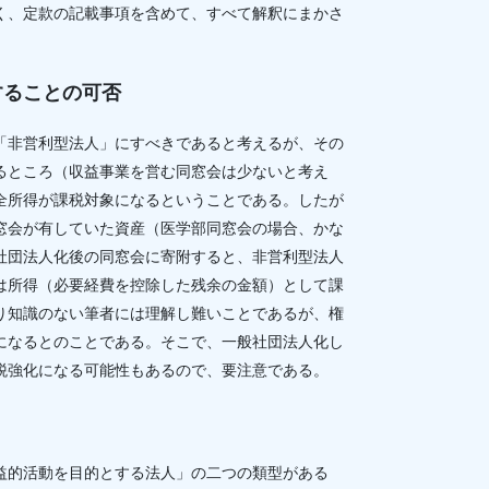
く、定款の記載事項を含めて、すべて解釈にまかさ
することの可否
「非営利型法人」にすべきであると考えるが、その
るところ（収益事業を営む同窓会は少ないと考え
全所得が課税対象になるということである。したが
窓会が有していた資産（医学部同窓会の場合、かな
社団法人化後の同窓会に寄附すると、非営利型法人
は所得（必要経費を控除した残余の金額）として課
り知識のない筆者には理解し難いことであるが、権
になるとのことである。そこで、一般社団法人化し
税強化になる可能性もあるので、要注意である。
益的活動を目的とする法人」の二つの類型がある