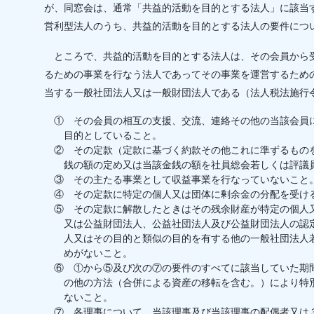
が、同窓会は、通常「共益的活動を目的とする法人」に該当
営利型法人のうち、共益的活動を目的とする法人の要件につ
ところで、共益的活動を目的とする法人は、その会員から
るための事業を行なう法人であってその事業を運営するため
当する一般社団法人又は一般財団法人である（法人税法施行
① その会員の相互の支援、交流、連絡その他の当該会員
目的としていること。
② その定款（定款に基づく約款その他これに準ずるもの
銭の額の定め又は当該金銭の額を社員総会若しくは評議
③ その主たる事業として収益事業を行なっていないこと
④ その定款に特定の個人又は団体に剰余金の分配を受け
⑤ その定款に解散したときはその残余財産が特定の個人
又は公益財団法人、公益社団法人及び公益財団法人の認
人又はその目的と類似の目的を有する他の一般社団法人
めがないこと。
⑥ ①から⑤及び次の⑦の要件のすべてに該当していた期
の他の方法（合併による資産の移転を含む。）により特
ないこと。
⑦ 各理事について、当該理事及び当該理事の配偶者又は