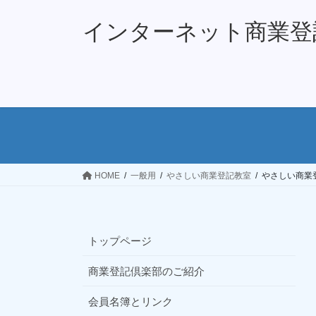
コ
ナ
ン
ビ
インターネット商業登
テ
ゲ
ン
ー
ツ
シ
へ
ョ
ス
ン
キ
に
ッ
移
プ
動
HOME
一般用
やさしい商業登記教室
やさしい商業
トップページ
商業登記倶楽部のご紹介
会員名簿とリンク