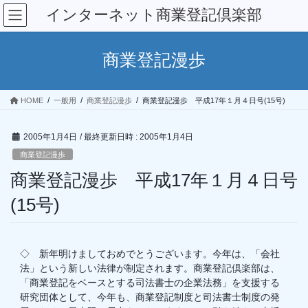
コ
ナ
インターネット商業登記倶楽部
ン
ビ
テ
ゲ
ン
ー
商業登記漫歩
ツ
シ
へ
ョ
ス
ン
HOME
一般用
商業登記漫歩
商業登記漫歩 平成17年１月４日号(15号)
キ
に
ッ
移
プ
動
2005年1月4日
/ 最終更新日時 :
2005年1月4日
商業登記漫歩
商業登記漫歩 平成17年１月４日号
(15号)
◇ 新年明けましておめでとうございます。今年は、「会社
法」という新しい法律が制定されます。商業登記倶楽部は、
「商業登記をベースとする司法書士の企業法務」を支援する
研究団体として、今年も、商業登記制度と司法書士制度の発